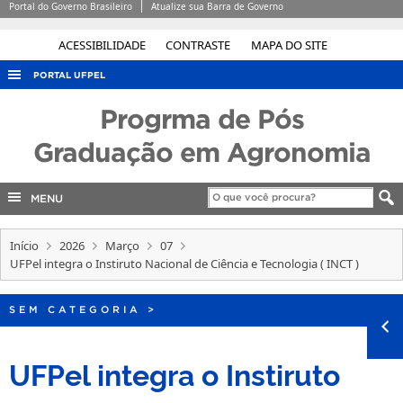
Portal do Governo Brasileiro
Atualize sua Barra de Governo
ACESSIBILIDADE
CONTRASTE
MAPA DO SITE
PORTAL UFPEL
ACESSO À INFORMAÇÃO
Progrma de Pós
AUDITORIA
Graduação em Agronomia
COBALTO
MENU
CONCURSOS
EDITAIS
Início
2026
Março
07
INTERNACIONAL
UFPel integra o Instiruto Nacional de Ciência e Tecnologia ( INCT )
OUVIDORIA
SEM CATEGORIA
>
PORTARIAS
TELEFONES
UFPel integra o Instiruto