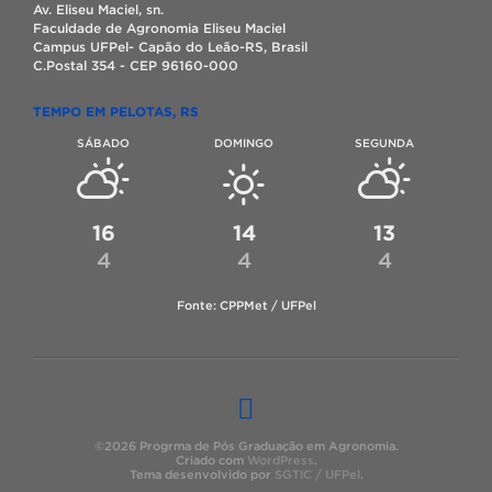
Av. Eliseu Maciel, sn.
Faculdade de Agronomia Eliseu Maciel
Campus UFPel- Capão do Leão-RS, Brasil
C.Postal 354 - CEP 96160-000
TEMPO EM PELOTAS, RS
SÁBADO
DOMINGO
SEGUNDA
16
14
13
4
4
4
Fonte: CPPMet / UFPel
©2026 Progrma de Pós Graduação em Agronomia.
Criado com
WordPress
.
Tema desenvolvido por
SGTIC / UFPel
.