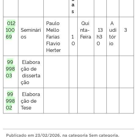
a
s
012
Paulo
Qui
A
100
Seminári
Mello
nta-
13
udi
3
69
os
Farias
1
Feira
h3
tór
Flavio
0
0
io
Herter
99
Elabora
998
ção de
03
disserta
ção
99
Elabora
998
ção de
02
Tese
Publicado
em
23/02/2026
, na categoria
Sem categoria
.