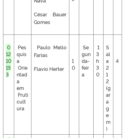
Nava
César Bauer
Gomes
0
Pes
Paulo Mello
Se
1
S
12
quis
gun
3
al
Farias
10
a
1
da-
h
a
4
15
Orie
0
feir
3
2
Flavio Herter
3
ntad
a
0
1
a
2
em
(g
Fruti
ar
cult
a
ura
g
e
m
)