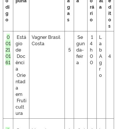
ó
plina
a
a
o
al
é
di
g
rá
a
d
g
a
ri
it
o
s
o
o
s
0
Está
Vagner Brasil
Se
1
L
01
gio
Costa
gun
4
a
21
de
5
da-
h
b
01
Doc
feir
0
A
4
61
ênci
a
0
g
a
r
Orie
o
ntad
a
em
Fruti
cult
ura