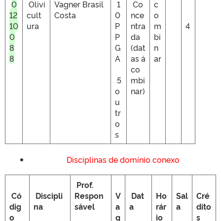
0
Olivi
Vagner Brasil
1
Co
c
12
cult
Costa
0
nce
o
10
ura
P
ntra
m
4
0
P
da
bi
8
G
(dat
n
8
A
as á
ar
co
5
mbi
o
nar)
u
tr
o
s
Disciplinas de domínio conexo
Prof.
Có
Discipli
Respon
V
Dat
Ho
Sal
Cré
dig
na
sável
a
a
rár
a
dito
o
g
io
s