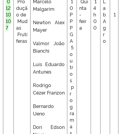
0
Pro
Marcelo
1
Qui
1
L
12
duçã
0
nta
4
a
Malgarim
10
o de
P
-
h
b
1
10
Mud
P
feir
0
A
Newton Alex
7
as
P
a
0
g
Mayer
Frutí
G
r
feras
A
o
Valmor João
5
Bianchi
o
u
Luis Eduardo
tr
Antunes
o
s
Rodrigo
p
Cézer Franzon
r
o
Bernardo
g
ra
Ueno
m
a
Dori Edson
s