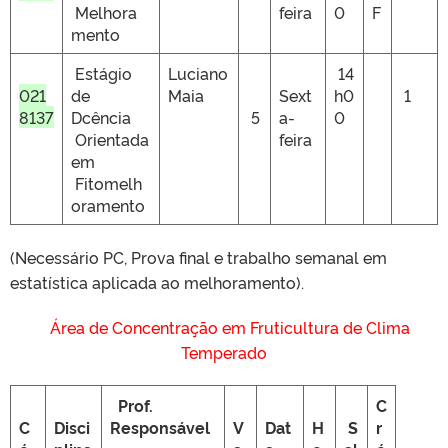
Melhora
feira
0
F
mento
Estágio
Luciano
14
021
de
Maia
Sext
h0
1
8137
Dcência
5
a-
0
Orientada
feira
em
Fitomelh
oramento
(Necessário PC, Prova final e trabalho semanal em
estatística aplicada ao melhoramento).
Área de Concentração em Fruticultura de Clima
Temperado
Prof.
C
C
Disci
Responsável
V
Dat
H
S
r