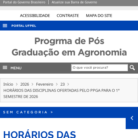
Portal do Governo Brasileiro
Atualize sua Barra de Governo
ACESSIBILIDADE
CONTRASTE
MAPA DO SITE
PORTAL UFPEL
ACESSO À INFORMAÇÃO
Progrma de Pós
AUDITORIA
Graduação em Agronomia
COBALTO
MENU
CONCURSOS
EDITAIS
Início
2026
Fevereiro
23
INTERNACIONAL
HORÁRIOS DAS DISCIPLINAS OFERTADAS PELO PPGA PARA O 1°
SEMESTRE DE 2026
OUVIDORIA
PORTARIAS
SEM CATEGORIA
>
TELEFONES
HORÁRIOS DAS