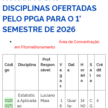
DISCIPLINAS OFERTADAS
PELO PPGA PARA O 1°
SEMESTRE DE 2026
Área de Concentração
em Fitomelhoramento
Prof.
Códi
Disciplina
Respon
V
Dat
H
S
Cré
go
sável
a
a
or
a
dit
g
ári
l
os
a
o
a
s
Estatístic
Luciano
0121
a Aplicada
Maia
1
Quar
14
C
4
0171
ao
6
ta-
h0
G