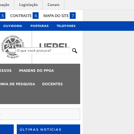
mação
Legislação
Canais
5
CONTRASTE
6
MAPA DO SITE
7
OUVIDORIA
PORTARIAS
TELEFONES
ESSOS
IMAGENS DO PPGA
INHA DE PESQUISA
DOCENTES
5
ÚLTIMAS NOTÍCIAS