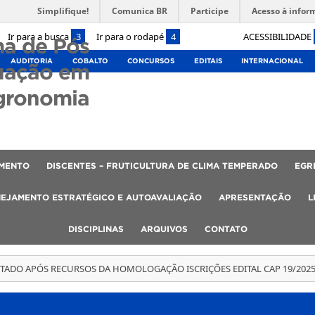
Simplifique!
Comunica BR
Participe
Acesso à infor
Ir para a busca
3
Ir para o rodapé
4
ACESSIBILIDADE
a de Pós
AUDITORIA
COBALTO
CONCURSOS
EDITAIS
INTERNACIONAL
uação em
gronomia
AMENTO
DISCENTES – FRUTICULTURA DE CLIMA TEMPERADO
EGR
EJAMENTO ESTRATÉGICO E AUTOAVALIAÇÃO
APRESENTAÇÃO
L
DISCIPLINAS
ARQUIVOS
CONTATO
TADO APÓS RECURSOS DA HOMOLOGAÇÃO ISCRIÇÕES EDITAL CAP 19/202