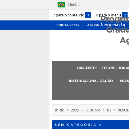
BRASIL
Ir para o conteúdo
1
Ir para o menu
2
Progrm
PORTAL UFPEL
ACESSO À INFORMAÇÃO
Grad
A
DISCENTES – FITOMELHOR
INTERNACIONALIZAÇÃO
PLAN
Início
2025
Outubro
03
RESUL
SEM CATEGORIA
>