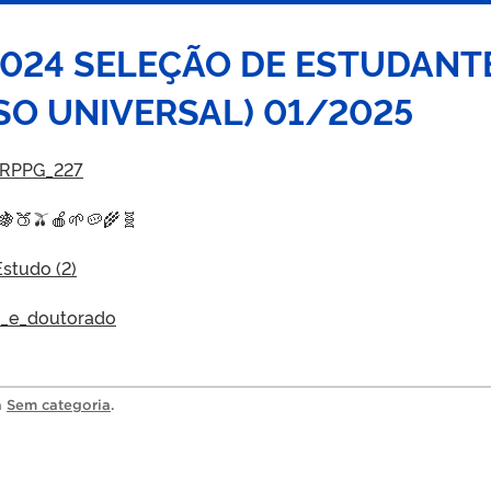
2024 SELEÇÃO DE ESTUDANT
SO UNIVERSAL) 01/2025
PRPPG_227
🍇🍑🫒🍎🌱🥔🌾🧬
studo (2)
o_e_doutorado
a
Sem categoria
.