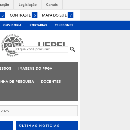
mação
Legislação
Canais
5
CONTRASTE
6
MAPA DO SITE
7
OUVIDORIA
PORTARIAS
TELEFONES
ESSOS
IMAGENS DO PPGA
INHA DE PESQUISA
DOCENTES
/2025
ÚLTIMAS NOTÍCIAS