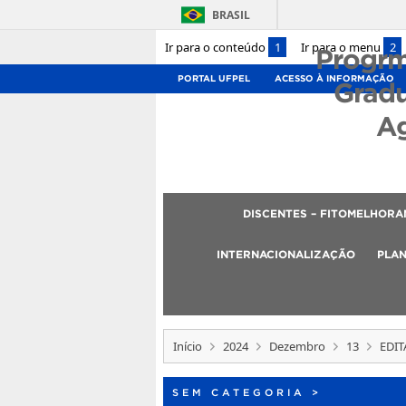
BRASIL
Ir para o conteúdo
1
Ir para o menu
2
Progrm
PORTAL UFPEL
ACESSO À INFORMAÇÃO
Grad
A
DISCENTES – FITOMELHOR
INTERNACIONALIZAÇÃO
PLAN
Início
2024
Dezembro
13
EDIT
SEM CATEGORIA
>