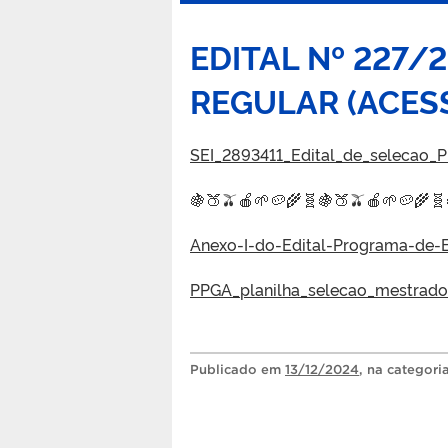
EDITAL Nº 227/
REGULAR (ACES
SEI_2893411_Edital_de_selecao_
🍇🍑🫒🍎🌱🥔🌾🧬🍇🍑🫒🍎🌱🥔🌾🧬
Anexo-I-do-Edital-Programa-de-E
PPGA_planilha_selecao_mestrad
Publicado
em
13/12/2024
, na categori