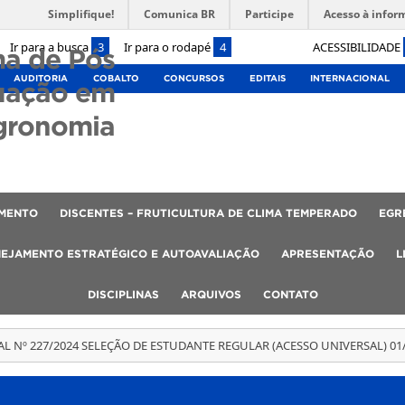
Simplifique!
Comunica BR
Participe
Acesso à infor
Ir para a busca
3
Ir para o rodapé
4
ACESSIBILIDADE
a de Pós
AUDITORIA
COBALTO
CONCURSOS
EDITAIS
INTERNACIONAL
uação em
gronomia
AMENTO
DISCENTES – FRUTICULTURA DE CLIMA TEMPERADO
EGR
EJAMENTO ESTRATÉGICO E AUTOAVALIAÇÃO
APRESENTAÇÃO
L
DISCIPLINAS
ARQUIVOS
CONTATO
AL Nº 227/2024 SELEÇÃO DE ESTUDANTE REGULAR (ACESSO UNIVERSAL) 01