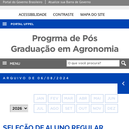
Portal do Governo Brasileiro
Atualize sua Barra de Governo
ACESSIBILIDADE
CONTRASTE
MAPA DO SITE
PORTAL UFPEL
ACESSO À INFORMAÇÃO
Progrma de Pós
AUDITORIA
Graduação em Agronomia
COBALTO
MENU
CONCURSOS
EDITAIS
ARQUIVO DE 06/08/2024
INTERNACIONAL
OUVIDORIA
JAN
FEV
MAR
ABR
MAI
JUN
PORTARIAS
JUL
AGO
SET
OUT
NOV
DEZ
TELEFONES
SELEÇÃO DE ALUNO REGULAR