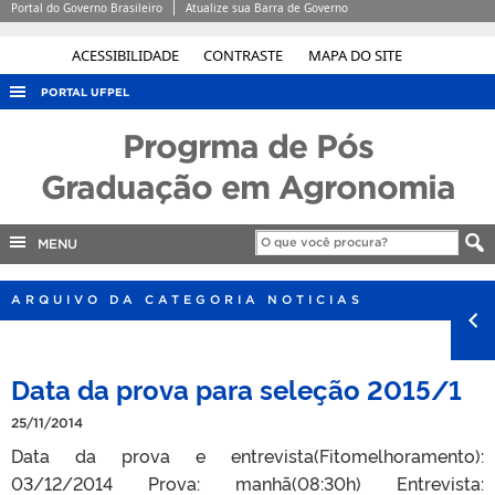
Portal do Governo Brasileiro
Atualize sua Barra de Governo
ACESSIBILIDADE
CONTRASTE
MAPA DO SITE
PORTAL UFPEL
ACESSO À INFORMAÇÃO
Progrma de Pós
AUDITORIA
Graduação em Agronomia
COBALTO
MENU
CONCURSOS
EDITAIS
ARQUIVO DA CATEGORIA NOTICIAS
INTERNACIONAL
OUVIDORIA
Data da prova para seleção 2015/1
PORTARIAS
25/11/2014
TELEFONES
Data da prova e entrevista(Fitomelhoramento):
03/12/2014 Prova: manhã(08:30h) Entrevista: