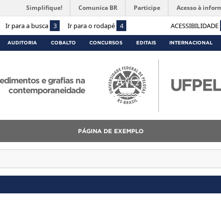
Simplifique!
Comunica BR
Participe
Acesso à infor
Ir para a busca
3
Ir para o rodapé
4
ACESSIBILIDADE
AUDITORIA
COBALTO
CONCURSOS
EDITAIS
INTERNACIONAL
edimentos e grafias na
contemporaneidade
PÁGINA DE EXEMPLO