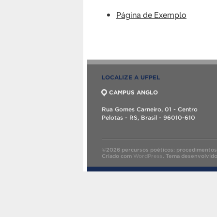
Página de Exemplo
LOCALIZE A UFPEL
CAMPUS ANGLO
Rua Gomes Carneiro, 01 - Centro
Pelotas - RS, Brasil - 96010-610
©2026 percursos poéticos: procedimentos 
Criado com
WordPress
.
Tema desenvolvid