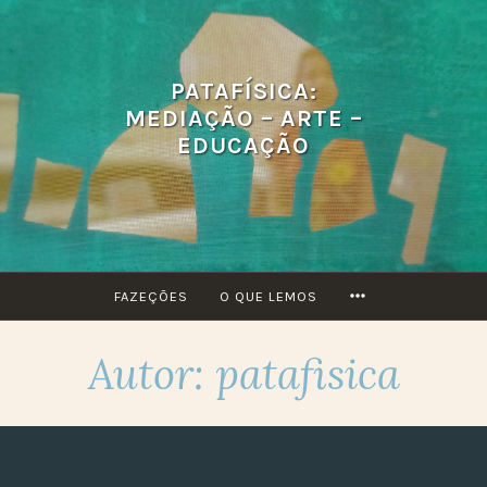
Ir
para
conteúdo
PATAFÍSICA:
MEDIAÇÃO – ARTE –
EDUCAÇÃO
MORE
FAZEÇÕES
O QUE LEMOS
Autor:
patafisica