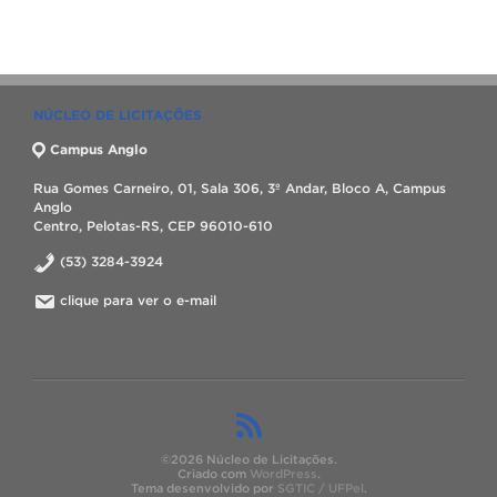
NÚCLEO DE LICITAÇÕES
Campus Anglo
Rua Gomes Carneiro, 01, Sala 306, 3º Andar, Bloco A, Campus
Anglo
Centro, Pelotas-RS, CEP 96010-610
(53) 3284-3924
clique para ver o e-mail
©2026 Núcleo de Licitações.
Criado com
WordPress
.
Tema desenvolvido por
SGTIC / UFPel
.