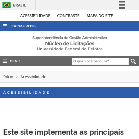
BRASIL
Simplifique!
ACESSIBILIDADE
CONTRASTE
MAPA DO SITE
Comunica BR
PORTAL UFPEL
Participe
ACESSO À INFORMAÇÃO
Superintendência de Gestão Administrativa
Núcleo de Licitações
Acesso à informação
AUDITORIA
Universidade Federal de Pelotas
Legislação
COBALTO
Canais
MENU
CONCURSOS
Início
Acessibilidade
EDITAIS
INTERNACIONAL
ACESSIBILIDADE
OUVIDORIA
PORTARIAS
TELEFONES
Este site implementa as principais