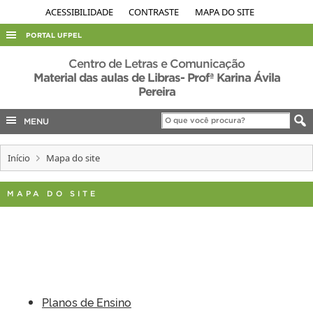
ACESSIBILIDADE
CONTRASTE
MAPA DO SITE
PORTAL UFPEL
ACESSO À INFORMAÇÃO
Centro de Letras e Comunicação
Material das aulas de Libras- Profª Karina Ávila
AUDITORIA
Pereira
COBALTO
MENU
CONCURSOS
EDITAIS
Início
Mapa do site
INTERNACIONAL
MAPA DO SITE
OUVIDORIA
PORTARIAS
TELEFONES
Planos de Ensino