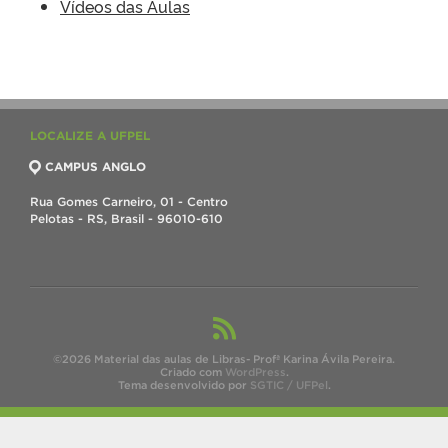
Vídeos das Aulas
LOCALIZE A UFPEL
CAMPUS ANGLO
Rua Gomes Carneiro, 01 - Centro
Pelotas - RS, Brasil - 96010-610
©2026 Material das aulas de Libras- Profª Karina Ávila Pereira.
Criado com
WordPress
.
Tema desenvolvido por
SGTIC / UFPel
.