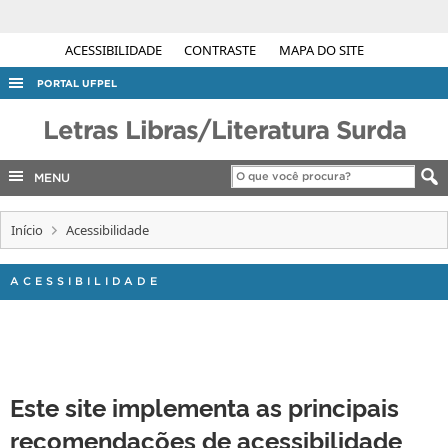
ACESSIBILIDADE
CONTRASTE
MAPA DO SITE
PORTAL UFPEL
ACESSO À INFORMAÇÃO
Letras Libras/Literatura Surda
AUDITORIA
MENU
COBALTO
CONCURSOS
Início
Acessibilidade
EDITAIS
ACESSIBILIDADE
INTERNACIONAL
OUVIDORIA
PORTARIAS
TELEFONES
Este site implementa as principais
recomendações de acessibilidade