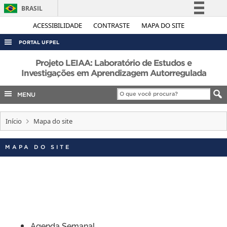
BRASIL
Simplifique!
ACESSIBILIDADE
CONTRASTE
MAPA DO SITE
Comunica BR
PORTAL UFPEL
Participe
ACESSO À INFORMAÇÃO
Projeto LEIAA: Laboratório de Estudos e
Acesso à informação
Investigações em Aprendizagem Autorregulada
AUDITORIA
Legislação
MENU
COBALTO
Canais
CONCURSOS
Início
Mapa do site
EDITAIS
INTERNACIONAL
MAPA DO SITE
OUVIDORIA
PORTARIAS
TELEFONES
Agenda Semanal