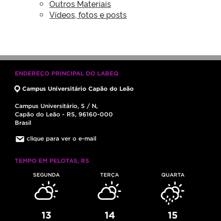
Outros Materiais
Vídeos, fotos e posts
ENDEREÇO PRINCIPAL DO LABEQ
Campus Universitário Capão do Leão
Campus Universitário, S / N,
Capão do Leão - RS, 96160-000
Brasil
clique para ver o e-mail
TEMPO EM PELOTAS, RS
SEGUNDA
TERÇA
QUARTA
13
14
15