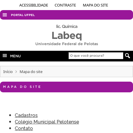
ACESSIBILIDADE
CONTRASTE
MAPA DO SITE
PORTAL UFPEL
ACESSO À INFORMAÇÃO
lic. Química
Labeq
AUDITORIA
Universidade Federal de Pelotas
COBALTO
CONCURSOS
MENU
EDITAIS
Início
Mapa do site
INTERNACIONAL
OUVIDORIA
MAPA DO SITE
PORTARIAS
TELEFONES
Cadastros
Colégio Municipal Pelotense
Contato