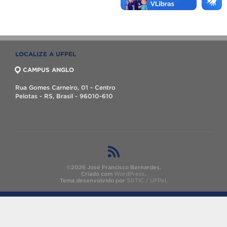
LOCALIZE A UFPEL
CAMPUS ANGLO
Rua Gomes Carneiro, 01 - Centro
Pelotas - RS, Brasil - 96010-610
©2026 José Francisco Bernardes.
Criado com
WordPress
.
Tema desenvolvido por
SGTIC / UFPel
.