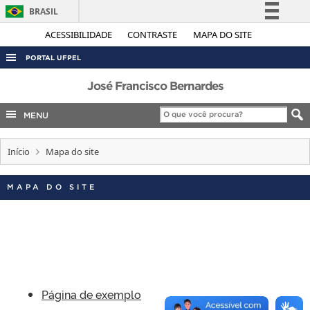
BRASIL
Simplifique!
ACESSIBILIDADE
CONTRASTE
MAPA DO SITE
Comunica BR
PORTAL UFPEL
Participe
ACESSO À INFORMAÇÃO
José Francisco Bernardes
Acesso à informação
AUDITORIA
MENU
Legislação
COBALTO
Canais
Início
Mapa do site
CONCURSOS
EDITAIS
MAPA DO SITE
INTERNACIONAL
OUVIDORIA
PORTARIAS
TELEFONES
Página de exemplo