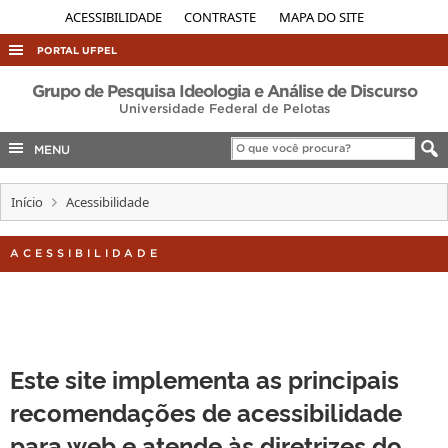
ACESSIBILIDADE
CONTRASTE
MAPA DO SITE
PORTAL UFPEL
ACESSO À INFORMAÇÃO
Grupo de Pesquisa Ideologia e Análise de Discurso
Universidade Federal de Pelotas
AUDITORIA
MENU
COBALTO
CONCURSOS
Início
Acessibilidade
EDITAIS
ACESSIBILIDADE
INTERNACIONAL
OUVIDORIA
PORTARIAS
TELEFONES
Este site implementa as principais
recomendações de acessibilidade
para web e atende às diretrizes do