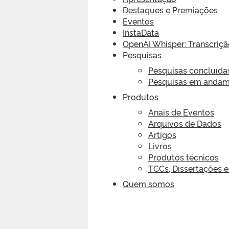
Destaques e Premiações
Eventos
InstaData
OpenAI Whisper: Transcriç
Pesquisas
Pesquisas concluída
Pesquisas em anda
Produtos
Anais de Eventos
Arquivos de Dados
Artigos
Livros
Produtos técnicos
TCCs, Dissertações e
Quem somos