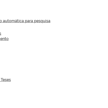
ão automática para pesquisa
s
mento
 Teses