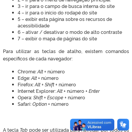
3 – ir para o campo de busca interna do site
4 – ir para o início do rodapé do site
5 – exibir esta página sobre os recursos de
acessibilidade
6 – ativar / desativar o modo de alto contraste
7 – exibir o mapa de páginas do site
Para utilizar as teclas de atalho, existem comandos
específicos de cada navegador:
Chrome:
Alt
+ número
Edge:
Alt
+ número
Firefox:
Alt + Shift
+ número
Internet Explorer:
Alt
+ número +
Enter
Opera:
Shift + Escape
+ número
Safari:
Option
+ número
A tecla
Tab
pode ser utilizada para navegar por todos os