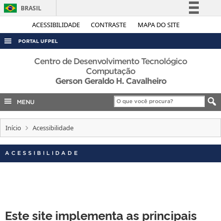
BRASIL
Simplifique!
ACESSIBILIDADE
CONTRASTE
MAPA DO SITE
Comunica BR
PORTAL UFPEL
Participe
ACESSO À INFORMAÇÃO
Centro de Desenvolvimento Tecnológico
Acesso à informação
Computação
AUDITORIA
Gerson Geraldo H. Cavalheiro
Legislação
COBALTO
Canais
MENU
CONCURSOS
EDITAIS
Início
Acessibilidade
INTERNACIONAL
ACESSIBILIDADE
OUVIDORIA
PORTARIAS
TELEFONES
Este site implementa as principais