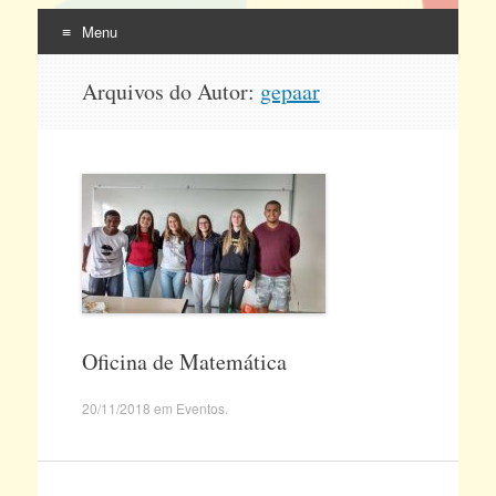
Menu
Pular
Arquivos do Autor:
gepaar
para
o
conteúdo
Oficina de Matemática
20/11/2018
em
Eventos
.