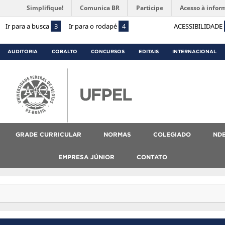
Simplifique!
Comunica BR
Participe
Acesso à infor
Ir para a busca
3
Ir para o rodapé
4
ACESSIBILIDADE
AUDITORIA
COBALTO
CONCURSOS
EDITAIS
INTERNACIONAL
GRADE CURRICULAR
NORMAS
COLEGIADO
ND
EMPRESA JÚNIOR
CONTATO