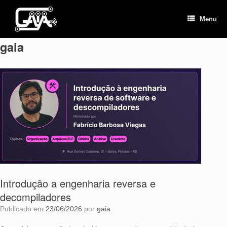
Skip
to
Menu
content
gaia
Introdução a engenharia reversa e
decompiladores
Publicado em
23/06/2026
por
gaia