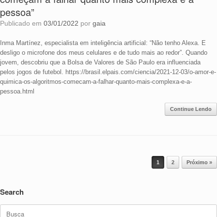
pessoa”
Publicado em
03/01/2022
por
gaia
Inma Martínez, especialista em inteligência artificial: “Não tenho Alexa. E
desligo o microfone dos meus celulares e de tudo mais ao redor”. Quando
jovem, descobriu que a Bolsa de Valores de São Paulo era influenciada
pelos jogos de futebol. https://brasil.elpais.com/ciencia/2021-12-03/o-amor-e-
quimica-os-algoritmos-comecam-a-falhar-quanto-mais-complexa-e-a-
pessoa.html
Continue Lendo
Navegação de posts
1
2
Próximo »
Search
Search