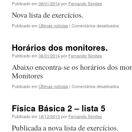
6
Publicado em
08/01/2014
por
Fernando Simões
Nova lista de exercícios.
em
Publicado em
Últimas notícias
|
Comentários desativados
TEM
–
Pós.
Horários dos monitores.
Publicado em
06/01/2014
por
Fernando Simões
Abaixo encontra-se os horários dos mon
Monitores
em
Publicado em
Últimas notícias
|
Comentários desativados
Horári
dos
monito
Física Básica 2 – lista 5
Publicado em
18/12/2013
por
Fernando Simões
Publicada a nova lista de exercícios.