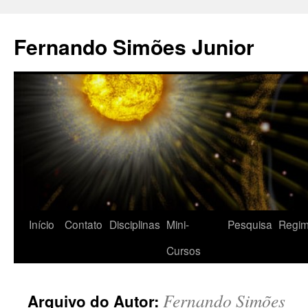
Pular
para
Fernando Simões Junior
o
conteúdo
Início
Contato
Disciplinas
Mini-
Pesquisa
Regim
Cursos
Fernando Simões
Arquivo do Autor: