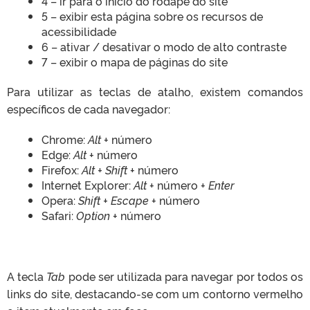
4 – ir para o início do rodapé do site
5 – exibir esta página sobre os recursos de
acessibilidade
6 – ativar / desativar o modo de alto contraste
7 – exibir o mapa de páginas do site
Para utilizar as teclas de atalho, existem comandos
específicos de cada navegador:
Chrome:
Alt
+ número
Edge:
Alt
+ número
Firefox:
Alt + Shift
+ número
Internet Explorer:
Alt
+ número +
Enter
Opera:
Shift + Escape
+ número
Safari:
Option
+ número
A tecla
Tab
pode ser utilizada para navegar por todos os
links do site, destacando-se com um contorno vermelho