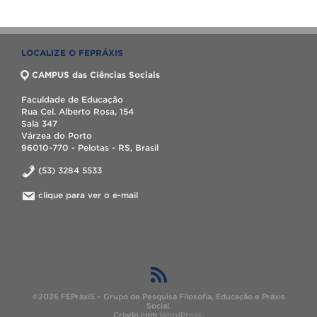
LOCALIZE O FEPRÁXIS
CAMPUS das Ciências Sociais
Faculdade de Educação
Rua Cel. Alberto Rosa, 154
Sala 347
Várzea do Porto
96010-770 - Pelotas - RS, Brasil
(53) 3284 5533
clique para ver o e-mail
©2026 FEPráxiS – Grupo de Pesquisa Filosofia, Educação e Práxis
Social.
Criado com
WordPress
.