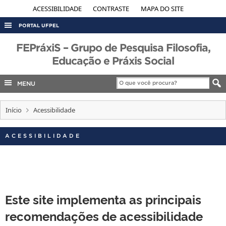
ACESSIBILIDADE
CONTRASTE
MAPA DO SITE
PORTAL UFPEL
ACESSO À INFORMAÇÃO
FEPráxiS – Grupo de Pesquisa Filosofia,
Educação e Práxis Social
AUDITORIA
COBALTO
MENU
CONCURSOS
Início
Acessibilidade
EDITAIS
INTERNACIONAL
ACESSIBILIDADE
OUVIDORIA
PORTARIAS
TELEFONES
Este site implementa as principais
recomendações de acessibilidade