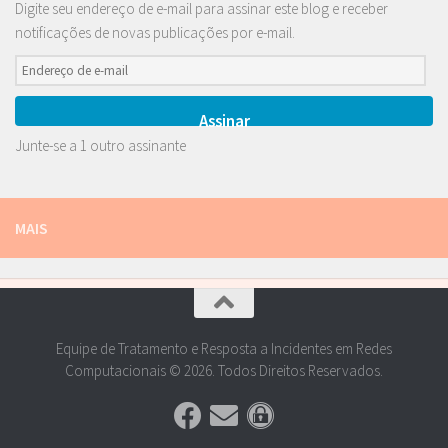
Digite seu endereço de e-mail para assinar este blog e receber
notificações de novas publicações por e-mail.
Endereço
de
e-
Assinar
mail
Junte-se a 1 outro assinante
MAIS
Equipe de Tratamento e Resposta a Incidentes em Redes
Computacionais © 2026. Todos Direitos Reservados.