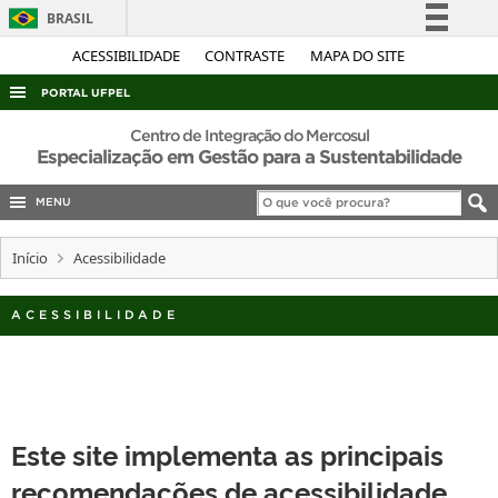
BRASIL
Simplifique!
ACESSIBILIDADE
CONTRASTE
MAPA DO SITE
Comunica BR
PORTAL UFPEL
Participe
ACESSO À INFORMAÇÃO
Centro de Integração do Mercosul
Acesso à informação
Especialização em Gestão para a Sustentabilidade
AUDITORIA
Legislação
MENU
COBALTO
Canais
CONCURSOS
Início
Acessibilidade
EDITAIS
ACESSIBILIDADE
INTERNACIONAL
OUVIDORIA
PORTARIAS
TELEFONES
Este site implementa as principais
recomendações de acessibilidade