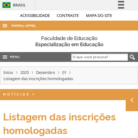
BRASIL
Simplifique!
ACESSIBILIDADE
CONTRASTE
MAPA DO SITE
Comunica BR
PORTAL UFPEL
Participe
ACESSO À INFORMAÇÃO
Faculdade de Educação
Acesso à informação
Especialização em Educação
AUDITORIA
Legislação
MENU
COBALTO
Canais
CONCURSOS
Início
2025
Dezembro
01
Listagem das inscrições homologadas
EDITAIS
INTERNACIONAL
NOTÍCIAS
>
OUVIDORIA
PORTARIAS
Listagem das inscrições
TELEFONES
homologadas