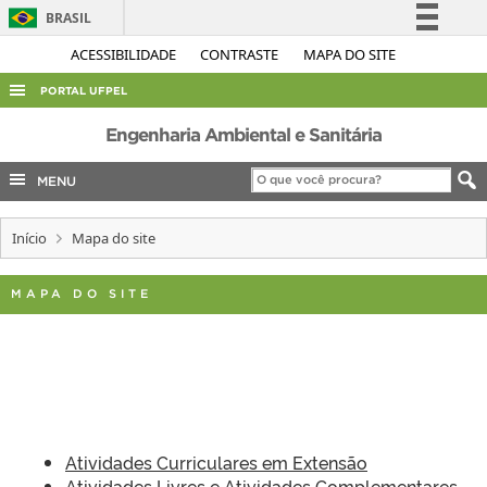
BRASIL
Simplifique!
ACESSIBILIDADE
CONTRASTE
MAPA DO SITE
Comunica BR
PORTAL UFPEL
Participe
ACESSO À INFORMAÇÃO
Engenharia Ambiental e Sanitária
Acesso à informação
AUDITORIA
MENU
Legislação
COBALTO
Canais
Início
Mapa do site
CONCURSOS
EDITAIS
MAPA DO SITE
INTERNACIONAL
OUVIDORIA
PORTARIAS
TELEFONES
Atividades Curriculares em Extensão
Atividades Livres e Atividades Complementares