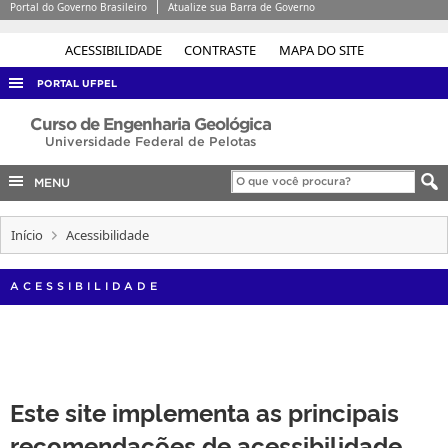
Portal do Governo Brasileiro
Atualize sua Barra de Governo
ACESSIBILIDADE
CONTRASTE
MAPA DO SITE
PORTAL UFPEL
ACESSO À INFORMAÇÃO
Curso de Engenharia Geológica
Universidade Federal de Pelotas
AUDITORIA
MENU
COBALTO
CONCURSOS
Início
Acessibilidade
EDITAIS
ACESSIBILIDADE
INTERNACIONAL
OUVIDORIA
PORTARIAS
TELEFONES
Este site implementa as principais
recomendações de acessibilidade