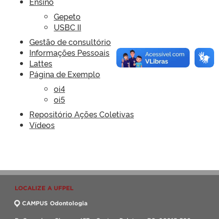
Ensino
Gepeto
USBC II
Gestão de consultório
Informações Pessoais
Lattes
Página de Exemplo
oi4
oi5
Repositório Ações Coletivas
Vídeos
LOCALIZE A UFPEL
CAMPUS Odontologia