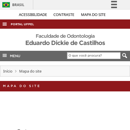
BRASIL
Simplifique!
ACESSIBILIDADE
CONTRASTE
MAPA DO SITE
Comunica BR
PORTAL UFPEL
Participe
ACESSO À INFORMAÇÃO
Faculdade de Odontologia
Acesso à informação
Eduardo Dickie de Castilhos
AUDITORIA
Legislação
COBALTO
MENU
Canais
CONCURSOS
Início
Mapa do site
EDITAIS
INTERNACIONAL
MAPA DO SITE
OUVIDORIA
PORTARIAS
TELEFONES