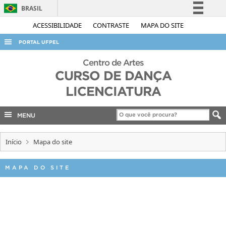
BRASIL
Simplifique!
ACESSIBILIDADE
CONTRASTE
MAPA DO SITE
Comunica BR
PORTAL UFPEL
Participe
ACESSO À INFORMAÇÃO
Centro de Artes
Acesso à informação
CURSO DE DANÇA
AUDITORIA
Legislação
LICENCIATURA
COBALTO
Canais
CONCURSOS
MENU
EDITAIS
Início
Mapa do site
INTERNACIONAL
OUVIDORIA
MAPA DO SITE
PORTARIAS
TELEFONES