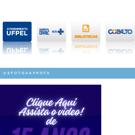
@EFOTODAPROFA