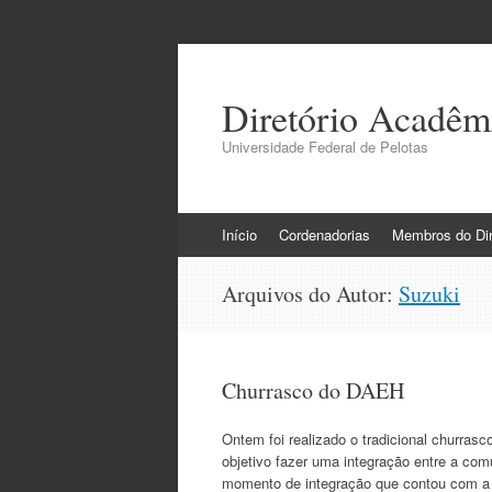
Diretório Acadêm
Universidade Federal de Pelotas
Pular
Início
Cordenadorias
Membros do Dir
para
o
Arquivos do Autor:
Suzuki
conteúdo
Churrasco do DAEH
Ontem foi realizado o tradicional churras
objetivo fazer uma integração entre a co
momento de integração que contou com a 