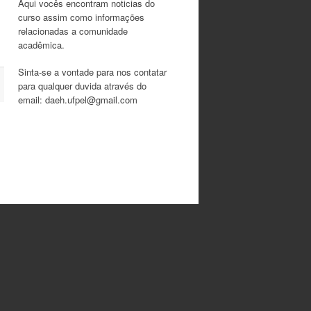
Aqui vocês encontram noticias do
curso assim como informações
relacionadas a comunidade
acadêmica.
Sinta-se a vontade para nos contatar
para qualquer duvida através do
email: daeh.ufpel@gmail.com