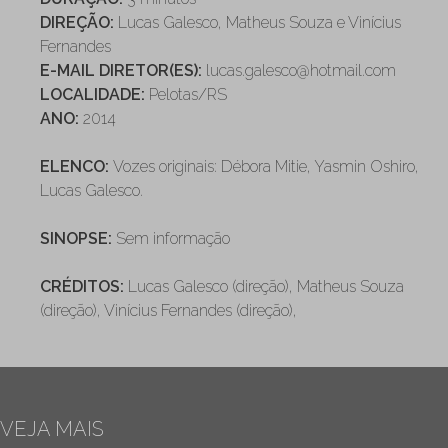
DIREÇÃO:
Lucas Galesco, Matheus Souza e Vinícius
Fernandes
E-MAIL DIRETOR(ES):
lucas.galesco@hotmail.com
LOCALIDADE:
Pelotas/RS
ANO:
2014
ELENCO:
Vozes originais: Débora Mitie, Yasmin Oshiro,
Lucas Galesco.
SINOPSE:
Sem informação
CRÉDITOS:
Lucas Galesco (direção), Matheus Souza
(direção), Vinícius Fernandes (direção),
VEJA MAIS