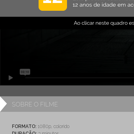
SOBRE O FILME
FORMATO:
1080p, colorido
DURAÇÃO:
3 minutos