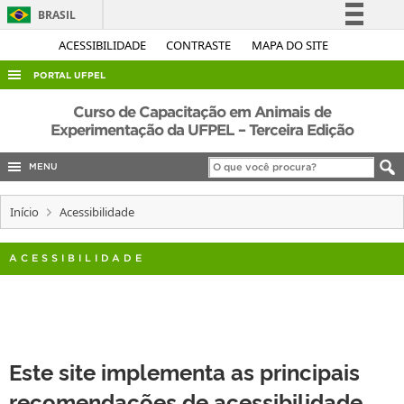
BRASIL
Simplifique!
ACESSIBILIDADE
CONTRASTE
MAPA DO SITE
Comunica BR
PORTAL UFPEL
Participe
ACESSO À INFORMAÇÃO
Curso de Capacitação em Animais de
Acesso à informação
Experimentação da UFPEL – Terceira Edição
AUDITORIA
Legislação
MENU
COBALTO
Canais
CONCURSOS
Início
Acessibilidade
EDITAIS
ACESSIBILIDADE
INTERNACIONAL
OUVIDORIA
PORTARIAS
TELEFONES
Este site implementa as principais
recomendações de acessibilidade