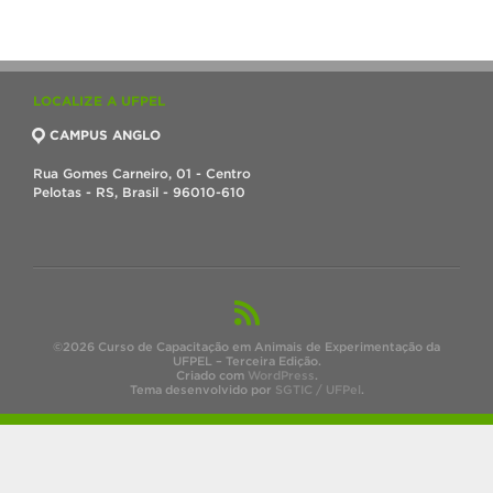
LOCALIZE A UFPEL
CAMPUS ANGLO
Rua Gomes Carneiro, 01 - Centro
Pelotas - RS, Brasil - 96010-610
©2026 Curso de Capacitação em Animais de Experimentação da
UFPEL – Terceira Edição.
Criado com
WordPress
.
Tema desenvolvido por
SGTIC / UFPel
.