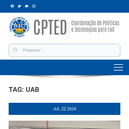
Skip
to
content
Pesquisar
por:
TAG:
UAB
22
JUL
2026