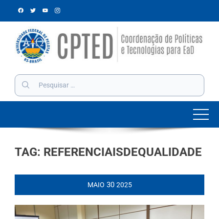
Skip
to
content
Pesquisar
por:
TAG:
REFERENCIAISDEQUALIDADE
30
MAIO
2025