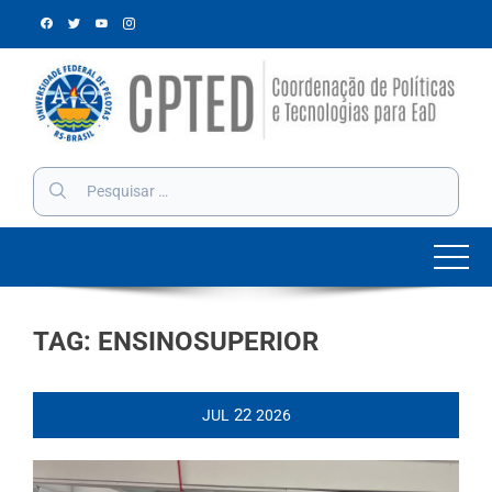
Skip
to
content
Pesquisar
por:
TAG:
ENSINOSUPERIOR
22
JUL
2026