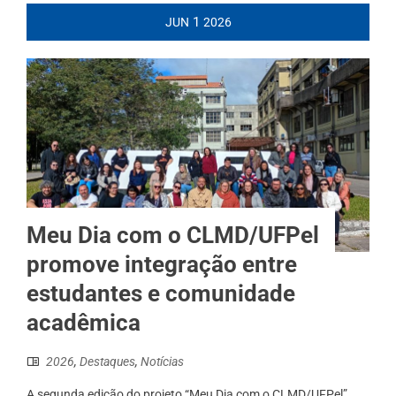
1
JUN
2026
Meu Dia com o CLMD/UFPel
promove integração entre
estudantes e comunidade
acadêmica
2026
,
Destaques
,
Notícias
A segunda edição do projeto “Meu Dia com o CLMD/UFPel”