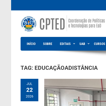
Skip
to
content
INÍCIO
SOBRE
EDITAIS
UAB
CURSOS
TAG:
EDUCAÇÃOADISTÂNCIA
JUL
22
2026