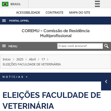
BRASIL
Simplifique!
ACESSIBILIDADE
CONTRASTE
MAPA DO SITE
Comunica BR
PORTAL UFPEL
Participe
ACESSO À INFORMAÇÃO
COREMU – Comissão de Residência
Acesso à informação
Multiprofissional
AUDITORIA
Legislação
MENU
COBALTO
Canais
CONCURSOS
Início
2025
Abril
17
EDITAIS
ELEIÇÕES FACULDADE DE VETERINÁRIA
INTERNACIONAL
NOTÍCIAS
>
OUVIDORIA
PORTARIAS
ELEIÇÕES FACULDADE DE
TELEFONES
VETERINÁRIA