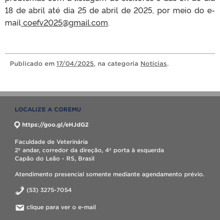
18 de abril até dia 25 de abril de 2025, por meio do e-
mail
coefv2025@gmail.com
.
Publicado
em
17/04/2025
, na categoria
Notícias
.
LOCALIZE A COREMU
https://goo.gl/eHJdG2
Faculdade de Veterinária
2º andar, corredor da direção, 4ª porta à esquerda
Capão do Leão - RS, Brasil
Atendimento presencial somente mediante agendamento prévio.
(53) 3275-7054
clique para ver o e-mail