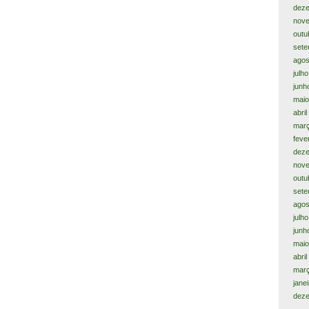
dez
nov
outu
sete
agos
julh
junh
maio
abril
març
feve
dez
nov
outu
sete
agos
julh
junh
maio
abri
mar
jane
dez