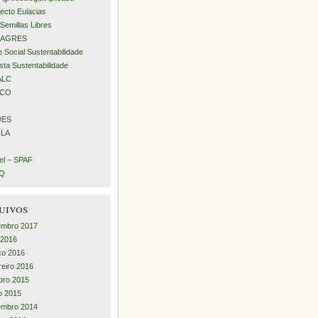
ecto Eulacias
Semillas Libres
AGRES
 Social Sustentabilidade
sta Sustentabilidade
ALC
ECO
DES
LA
l – SPAF
iQ
uivos
embro 2017
l 2016
ço 2016
reiro 2016
bro 2015
o 2015
embro 2014