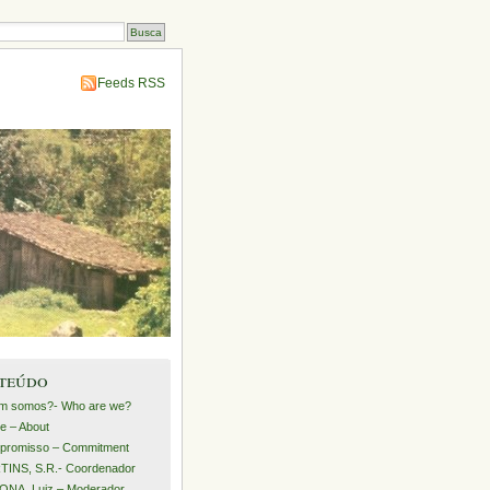
Feeds RSS
teúdo
m somos?- Who are we?
e – About
promisso – Commitment
INS, S.R.- Coordenador
NA, Luiz – Moderador