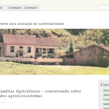
ut
Contato - Contact
ento para avaliação de sustentabilidade
Con
amílias Agricultoras – conversando sobre
Que
 dos agroecossistemas
Sobr
Com
MART
VERO