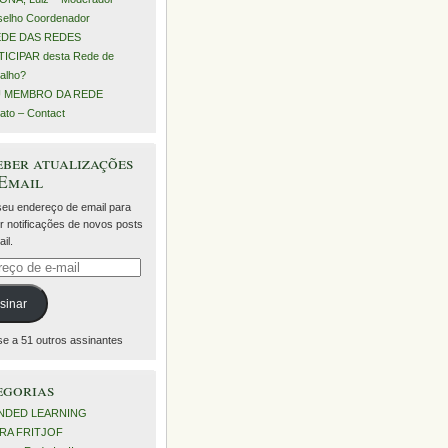
elho Coordenador
EDE DAS REDES
ICIPAR desta Rede de
alho?
 MEMBRO DA REDE
ato – Contact
ber atualizações
 Email
 seu endereço de email para
r notificações de novos posts
il.
eço
sinar
se a 51 outros assinantes
egorias
NDED LEARNING
RA FRITJOF