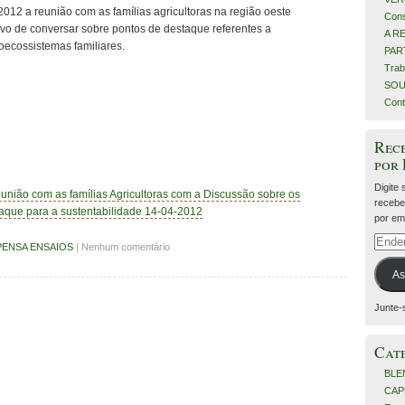
2012 a reunião com as famílias agricultoras na região oeste
Cons
ivo de conversar sobre pontos de destaque referentes a
A R
oecossistemas familiares.
PART
Trab
SOU
Cont
Rece
por
Digite
união com as famílias Agricultoras com a Discussão sobre os
recebe
taque para a sustentabilidade 14-04-2012
por ema
Ender
PENSA ENSAIOS
| Nenhum comentário
de
e-
As
mail
Junte-
Cat
BLE
CAP