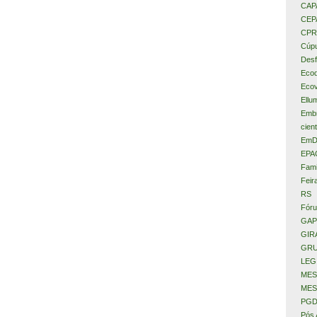
CAP
CEP
CPR
Cúpu
Desf
Eco
Ecov
Ellu
Embr
cient
EmD
EPA
Fami
Feir
RS
Fóru
GAP
GIR
GRU
LEG
MES
MES
PGD
Pós 