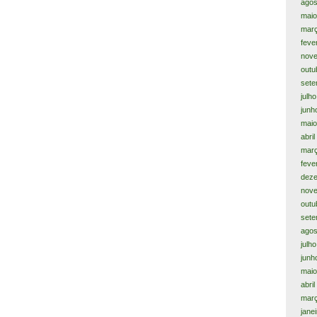
agos
maio
mar
feve
nov
outu
sete
julh
junh
maio
abri
mar
feve
dez
nov
outu
sete
agos
julh
junh
maio
abri
mar
jane