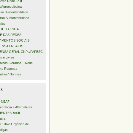
ntro Rede I e II
a Agroecológica
rso Sustentabilidade
urso Sustentabilidade
cias
JETO TSGA
E DAS REDES –
IMENTOS SOCIAIS
ENSA ENSAIOS
ENSA GERAL CNPq/FAPESC
s e Livros
alhos Gerados – Rede
eto Repensa
alhos/ Normas
ks
– NEAF
ecologia e Alternativas
IENTEBRASIL
erra
 Cultivo Orgânico de
aliças