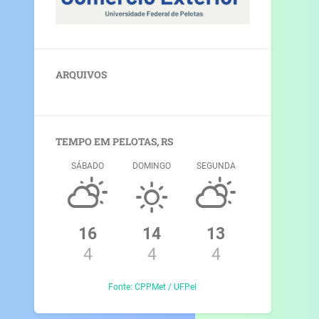
ARQUIVOS
TEMPO EM PELOTAS, RS
SÁBADO
DOMINGO
SEGUNDA
16
14
13
4
4
4
Fonte: CPPMet / UFPel