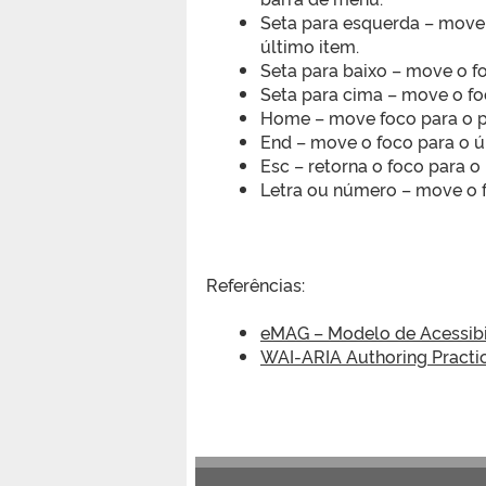
Seta para esquerda – move o
último item.
Seta para baixo – move o 
Seta para cima – move o f
Home – move foco para o p
End – move o foco para o 
Esc – retorna o foco para o
Letra ou número – move o fo
Referências:
eMAG – Modelo de Acessibi
WAI-ARIA Authoring Practi