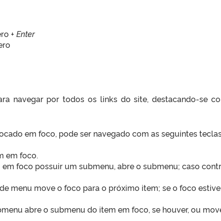
ro +
Enter
ero
ara navegar por todos os links do site, destacando-se 
locado em foco, pode ser navegado com as seguintes teclas
em em foco.
m em foco possuir um submenu, abre o submenu; caso contrá
a de menu move o foco para o próximo item; se o foco estive
enu abre o submenu do item em foco, se houver, ou move