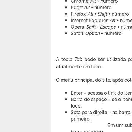
Chrome:
Alt
+ número
Edge:
Alt
+ número
Firefox:
Alt + Shift
+ número
Internet Explorer:
Alt
+ núme
Opera:
Shift + Escape
+ núm
Safari:
Option
+ número
A tecla
Tab
pode ser utilizada p
atualmente em foco.
O menu principal do site, após co
Enter – acessa o link do it
Barra de espaço – se o ite
foco.
Seta para direita – na barr
primeiro.
Em um subm
barra de menu.