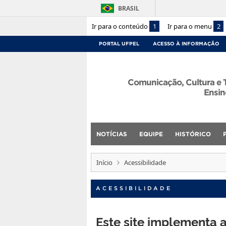
BRASIL
Ir para o conteúdo
1
Ir para o menu
2
PORTAL UFPEL
ACESSO À INFORMAÇÃO
Comunicação, Cultura e 
Ensin
NOTÍCIAS
EQUIPE
HISTÓRICO
Início
Acessibilidade
ACESSIBILIDADE
Este site implementa 