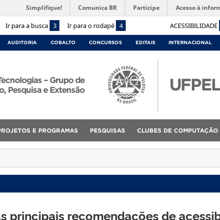
Simplifique!
Comunica BR
Participe
Acesso à infor
Ir para a busca
3
Ir para o rodapé
4
ACESSIBILIDADE
AUDITORIA
COBALTO
CONCURSOS
EDITAIS
INTERNACIONAL
Tecnologias – Grupo de
o, Pesquisa e Extensão
PROJETOS E PROGRAMAS
PESQUISAS
CLUBES DE COMPUTAÇÃO
as principais recomendações de acessib