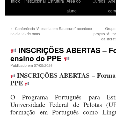
Início
Institucional
Estrutura
Área do
Cursos
Aber
aluno
com
←
Conferência “A escrita em Saussure” acontece
Grupo 
no dia 26 de maio
projeto “Auto
da litera
INSCRIÇÕES ABERTAS – Fo
ensino do PPE
Publicado em
07/05/2026
INSCRIÇÕES ABERTAS – Formação
PPE
O Programa Português para Est
Universidade Federal de Pelotas (UF
formação em Português como Língua