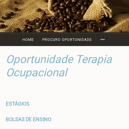
Ir
para
conteúdo
MORE
HOME
PROCURO OPORTUNIDADE
Oportunidade Terapia
Ocupacional
ESTÁGIOS
BOLSAS DE ENSINO