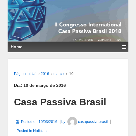
≡
Home
Página inicial
›
2016
›
março
›
10
Dia:
10 de março de 2016
Casa Passiva Brasil
Posted on
10/03/2016
by
casapassivabrasil
Posted in
Notícias