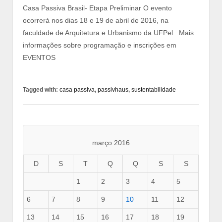
Casa Passiva Brasil- Etapa Preliminar O evento
ocorrerá nos dias 18 e 19 de abril de 2016, na
faculdade de Arquitetura e Urbanismo da UFPel Mais
informações sobre programação e inscrições em
EVENTOS
Tagged with:
casa passiva
,
passivhaus
,
sustentabilidade
março 2016
D
S
T
Q
Q
S
S
1
2
3
4
5
6
7
8
9
10
11
12
13
14
15
16
17
18
19