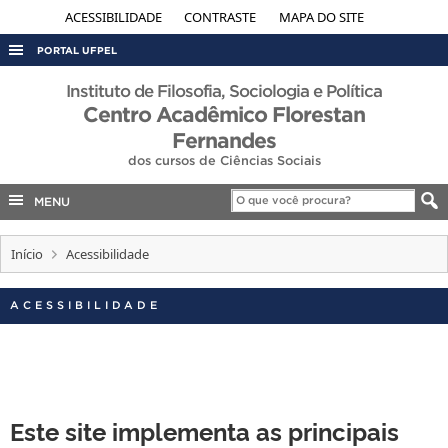
ACESSIBILIDADE
CONTRASTE
MAPA DO SITE
PORTAL UFPEL
ACESSO À INFORMAÇÃO
Instituto de Filosofia, Sociologia e Política
Centro Acadêmico Florestan
AUDITORIA
Fernandes
COBALTO
dos cursos de Ciências Sociais
CONCURSOS
MENU
EDITAIS
Início
Acessibilidade
INTERNACIONAL
OUVIDORIA
ACESSIBILIDADE
PORTARIAS
TELEFONES
Este site implementa as principais