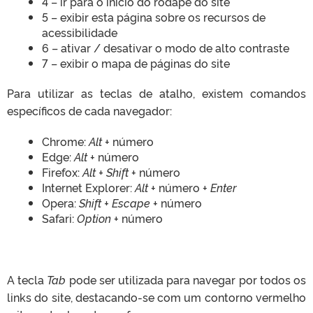
4 – ir para o início do rodapé do site
5 – exibir esta página sobre os recursos de
acessibilidade
6 – ativar / desativar o modo de alto contraste
7 – exibir o mapa de páginas do site
Para utilizar as teclas de atalho, existem comandos
específicos de cada navegador:
Chrome:
Alt
+ número
Edge:
Alt
+ número
Firefox:
Alt + Shift
+ número
Internet Explorer:
Alt
+ número +
Enter
Opera:
Shift + Escape
+ número
Safari:
Option
+ número
A tecla
Tab
pode ser utilizada para navegar por todos os
links do site, destacando-se com um contorno vermelho