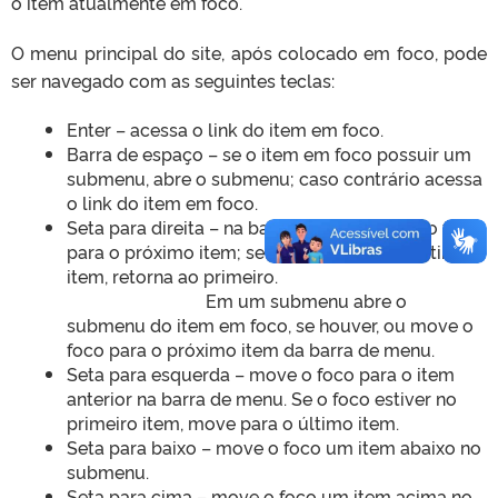
o item atualmente em foco.
O menu principal do site, após colocado em foco, pode
ser navegado com as seguintes teclas:
Enter – acessa o link do item em foco.
Barra de espaço – se o item em foco possuir um
submenu, abre o submenu; caso contrário acessa
o link do item em foco.
Seta para direita – na barra de menu move o foco
para o próximo item; se o foco estiver no último
item, retorna ao primeiro.
Em um submenu abre o
submenu do item em foco, se houver, ou move o
foco para o próximo item da barra de menu.
Seta para esquerda – move o foco para o item
anterior na barra de menu. Se o foco estiver no
primeiro item, move para o último item.
Seta para baixo – move o foco um item abaixo no
submenu.
Seta para cima – move o foco um item acima no