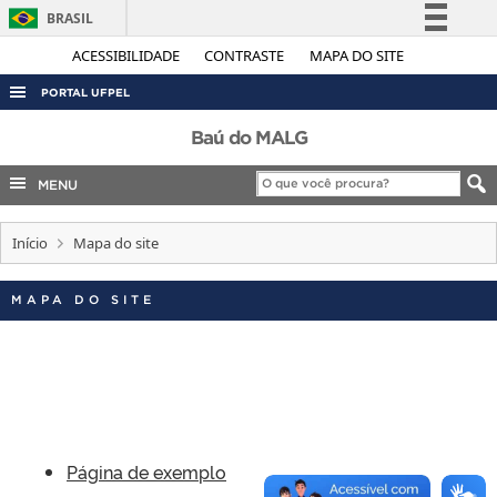
BRASIL
Simplifique!
ACESSIBILIDADE
CONTRASTE
MAPA DO SITE
Comunica BR
PORTAL UFPEL
Participe
ACESSO À INFORMAÇÃO
Baú do MALG
Acesso à informação
AUDITORIA
MENU
Legislação
COBALTO
Canais
Início
Mapa do site
CONCURSOS
EDITAIS
MAPA DO SITE
INTERNACIONAL
OUVIDORIA
PORTARIAS
TELEFONES
Página de exemplo