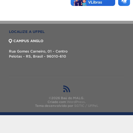
LOCALIZE A UFPEL
CAMPUS ANGLO
Rua Gomes Carneiro, 01 - Centro
Pelotas - RS, Brasil - 96010-610
©2026 Baú do MALG.
Criado com
WordPress
.
Tema desenvolvido por
SGTIC / UFPel
.