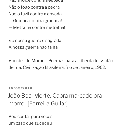
Não a foice contra a espada
Não o fogo contra a pedra
Não o fuzil contra a enxada:
— Granada contra granada!
— Metralha contra metralha!
E a nossa guerra é sagrada
A nossa guerra não falha!
Vinicius de Moraes. Poemas para a Liberdade. Violão
de rua. Civilização Brasileira: Rio de Janeiro, 1962.
PUBLICADO
16/03/2016
EM
João Boa-Morte. Cabra marcado pra
morrer [Ferreira Gullar]
Vou contar para vocês
um caso que sucedeu