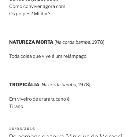
Como conviver agora com
Os golpes? Militar?
NATUREZA MORTA
[
Na corda bamba
, 1978]
Toda coisa que vive é um relâmpago
TROPICÁLIA
[
Na corda bamba
, 1978]
Em viveiro de arara tucano é
Tirano
PUBLICADO
16/03/2016
EM
Os homens da terra [Vinicius de Moraes]