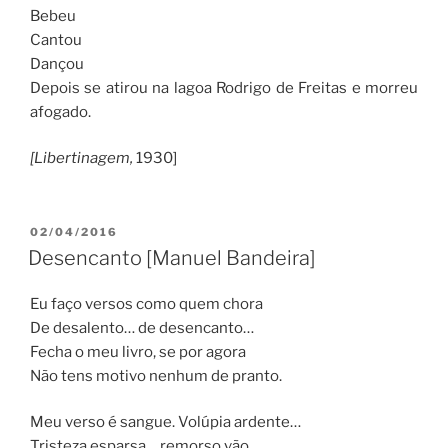
Bebeu
Cantou
Dançou
Depois se atirou na lagoa Rodrigo de Freitas e morreu
afogado.
[Libertinagem,
1930]
PUBLICADO
02/04/2016
EM
Desencanto [Manuel Bandeira]
Eu faço versos como quem chora
De desalento… de desencanto…
Fecha o meu livro, se por agora
Não tens motivo nenhum de pranto.
Meu verso é sangue. Volúpia ardente…
Tristeza esparsa… remorso vão…