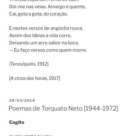
Dói-me nas veias. Amargo e quente,
Cai, gota a gota, do coração.
E nestes versos de angústia rouca,
Assim dos lábios a vida corre,
Deixando um acre sabor na boca.
— Eu faço versos como quem morre.
(Teresópolis, 1912)
[
A cinza das horas
, 1917]
PUBLICADO
28/03/2016
EM
Poemas de Torquato Neto [1944-1972]
Cogito