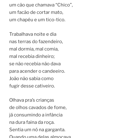
um cão que chamava “Chico”,
um facão de cortar mato,
um chapéu e um tico-tico.
Trabalhava noite e dia
nas terras do fazendeiro,
mal dormia, mal comia,
mal recebia dinheiro;
se não recebia não dava
para acender o candeeiro.
João não sabia como
fugir desse cativeiro.
Olhava pra’s crianças
de olhos cavados de fome,
já consumindo a infância
na dura faina da roça.
Sentia um nó na garganta.
Quando uma delas almoçava