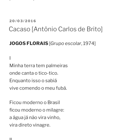
PUBLICADO
20/03/2016
EM
Cacaso [Antônio Carlos de Brito]
JOGOS FLORAIS
[
Grupo escolar
, 1974]
I
Minha terra tem palmeiras
onde canta o tico-tico.
Enquanto isso o sabiá
vive comendo o meu fubá.
Ficou moderno o Brasil
ficou moderno o milagre:
a água já não vira vinho,
vira direto vinagre.
II