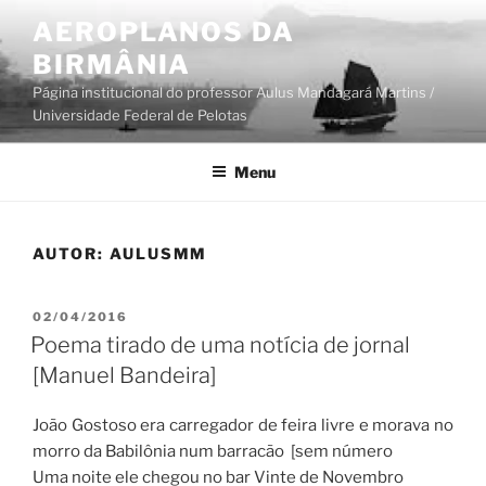
Pular
AEROPLANOS DA
para
BIRMÂNIA
o
conteúdo
Página institucional do professor Aulus Mandagará Martins /
Universidade Federal de Pelotas
Menu
AUTOR:
AULUSMM
PUBLICADO
02/04/2016
EM
Poema tirado de uma notícia de jornal
[Manuel Bandeira]
João Gostoso era carregador de feira livre e morava no
morro da Babilônia num barracão [sem número
Uma noite ele chegou no bar Vinte de Novembro